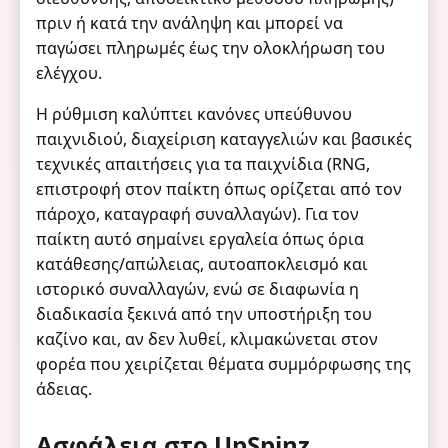
πριν ή κατά την ανάληψη και μπορεί να
παγώσει πληρωμές έως την ολοκλήρωση του
ελέγχου.
Η ρύθμιση καλύπτει κανόνες υπεύθυνου
παιχνιδιού, διαχείριση καταγγελιών και βασικές
τεχνικές απαιτήσεις για τα παιχνίδια (RNG,
επιστροφή στον παίκτη όπως ορίζεται από τον
πάροχο, καταγραφή συναλλαγών). Για τον
παίκτη αυτό σημαίνει εργαλεία όπως όρια
κατάθεσης/απώλειας, αυτοαποκλεισμό και
ιστορικό συναλλαγών, ενώ σε διαφωνία η
διαδικασία ξεκινά από την υποστήριξη του
καζίνο και, αν δεν λυθεί, κλιμακώνεται στον
φορέα που χειρίζεται θέματα συμμόρφωσης της
άδειας.
Ασφάλεια στο UpSpinz