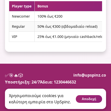
Player type
Bonus
Newcomer
100% έως €200
Regular
50% έως €300 (εβδομαδιαίο reload)
VIP
25% έως €1.000 (μηνιαίο cashback/reload)
✅
🎯
🔥
🎲
info@upspinz.co
Υποστήριξη: 24/7
Άδεια: 1230446632
Παίξε υπεύθυνα.
Χρησιμοποιούμε cookies για
© 2018 -
2026
UpSpinz.
Αποδοχή
καλύτερη εμπειρία στο UpSpinz.