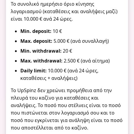
Το συνολικό ημερήσιο όριο κίνησης
λογαριασμού (καταθέσεις και αναλήψεις μαζί)
είναι 10.000 € ανά 24 ώρες.
Min. deposit:
10 €
Max. deposit:
5.000 € (ανά συναλλαγή)
Min. withdrawal:
20 €
Max. withdrawal:
2.500 € (ανά αίτημα)
Daily limit:
10.000 € (ανά 24 ώρες,
καταθέσεις + αναλήψεις)
Το UpSpinz δεν χρεώνει προμήθεια από την
πλευρά του καζίνο για καταθέσεις και
αναλήψεις. Το ποσό που στέλνεις είναι το ποσό
που πιστώνεται στον λογαριασμό σου και το
ποσό που εγκρίνεται για ανάληψη είναι το ποσό
που αποστέλλεται από το καζίνο.