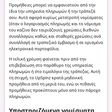
Προμήθειες μπορεί να εμφανιστούν από την
ίδια την υπηρεσία πληρωμών ή την τράπεζά
σου. Αυτό αφορά κυρίως μετατροπή νομίσματος
(όταν ο λογαριασμός πληρωμής και το νόμισμα
του καζίνο δεν ταιριάζουν), χρεώσεις διεθνών
συναλλαγών, καθώς και σταθερές χρεώσεις ανά
συναλλαγή σε τραπεζικό έμβασμα ή σε ορισμένα
ηλεκτρονικά πορτοφόλια.
Η τελική χρέωση φαίνεται πριν από την
επιβεβαίωση στο παράθυρο της υπηρεσίας
πληρωμών ή στο τιμολόγιο της τράπεζας. Αυτή
τη στιγμή, το UpSpinz κρατά μηδενική
προμήθεια από τη μεριά του, ενώ οι πιθανές
προμήθειες προκύπτουν μόνο από τον πάροχο
πληρωμών.
Υποστηριζόμενα νομίσματα