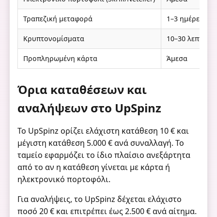
Τραπεζική μεταφορά
1–3 ημέρες
Κρυπτονομίσματα
10–30 λεπτά
Προπληρωμένη κάρτα
Άμεσα
Όρια καταθέσεων και
αναλήψεων στο UpSpinz
Το UpSpinz ορίζει ελάχιστη κατάθεση 10 € και
μέγιστη κατάθεση 5.000 € ανά συναλλαγή. Το
ταμείο εφαρμόζει το ίδιο πλαίσιο ανεξάρτητα
από το αν η κατάθεση γίνεται με κάρτα ή
ηλεκτρονικό πορτοφόλι.
Για αναλήψεις, το UpSpinz δέχεται ελάχιστο
ποσό 20 € και επιτρέπει έως 2.500 € ανά αίτημα.