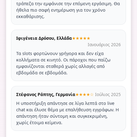
τράπεζα την εμφάνισε την επόμενη εργάσιμη. Θα
ήθελα πιο σαφή ενημέρωση για τον χρόνο
εκκαθάρισης.
Ιφιγένεια Δρόσου, Ελλάδα
★★★★★
Ιανουάριος 2026
Τα slots φορτώνουν γρήγορα και δεν είχα
κολλήματα σε κινητό. Οι πάροχοι που παίζω
εμφανίζονται σταθερά χωρίς αλλαγές από
εβδομάδα σε εβδομάδα.
Στέφανος Ράπτης, Γερμανία
★★★★☆
Ιούλιος 2025
Η υποστήριξη απάντησε σε λίγα λεπτά στο live
chat και έλυσε θέμα με επαλήθευση εγγράφων. Η
απάντηση ήταν σύντομη και συγκεκριμένη,
χωρίς έτοιμα κείμενα.