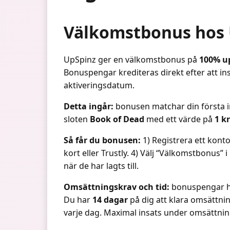
Välkomstbonus hos 
UpSpinz ger en välkomstbonus på
100% up
Bonuspengar krediteras direkt efter att in
aktiveringsdatum.
Detta ingår:
bonusen matchar din första in
sloten
Book of Dead
med ett värde på
1 k
Så får du bonusen:
1) Registrera ett kont
kort eller Trustly. 4) Välj “Välkomstbonus
när de har lagts till.
Omsättningskrav och tid:
bonuspengar 
Du har
14 dagar
på dig att klara omsättni
varje dag. Maximal insats under omsättni