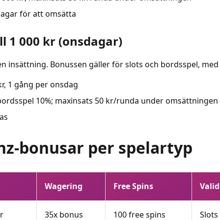
agar för att omsätta
ll 1 000 kr (onsdagar)
insättning. Bonussen gäller för slots och bordsspel, med o
kr, 1 gång per onsdag
 bordsspel 10%; maxinsats 50 kr/runda under omsättningen
das
nz-bonusar per spelartyp
Wagering
Free Spins
Valid
r
35x bonus
100 free spins
Slots