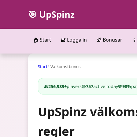
🎯 UpSpinz
🏠 Start
🔐 Logga in
🎁 Bonusar

Start
Välkomstbonus
👥
256,989+
players
🟢
757
active today
💸
98%
pa
UpSpinz välkoms
regler