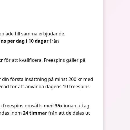
plade till samma erbjudande.
ins per dag i 10 dagar
från
kr
för att kvalificera. Freespins gäller på
r din första insättning på minst 200 kr med
 Dead för att använda dagens 10 freespins
ån freespins omsätts med
35x
innan uttag.
vändas inom
24 timmar
från att de delas ut