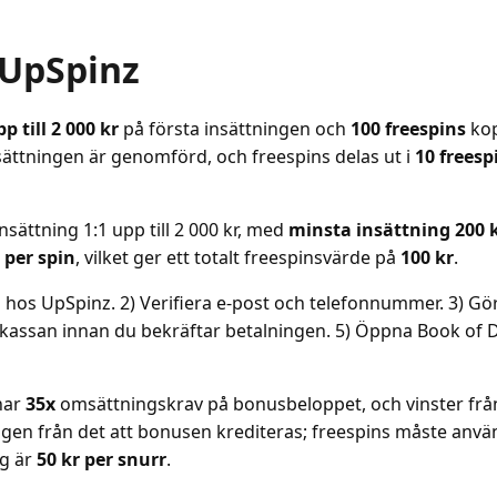
UpSpinz
p till 2 000 kr
på första insättningen och
100 freespins
kop
sättningen är genomförd, och freespins delas ut i
10 freesp
sättning 1:1 upp till 2 000 kr, med
minsta insättning 200 
r per spin
, vilket ger ett totalt freespinsvärde på
100 kr
.
o hos UpSpinz. 2) Verifiera e-post och telefonnummer. 3) Gö
” i kassan innan du bekräftar betalningen. 5) Öppna Book of
har
35x
omsättningskrav på bonusbeloppet, och vinster fr
ngen från det att bonusen krediteras; freespins måste an
ng är
50 kr per snurr
.