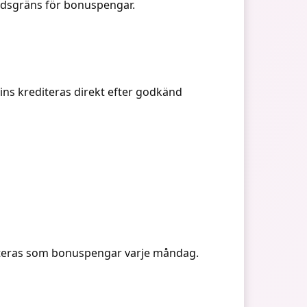
tidsgräns för bonuspengar.
pins krediteras direkt efter godkänd
editeras som bonuspengar varje måndag.