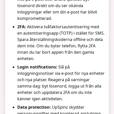
lösenord direkt om du ser okända
inloggningar eller om din e-post har blivit
komprometterad.
2FA:
Aktivera tvåfaktorsautentisering med
en autentiseringsapp (TOTP) i stället för SMS.
Spara återställningskoderna offline och dela
dem inte. Om du byter telefon, flytta 2FA
innan du tar bort appen från den gamla
enheten.
Login notifications:
Slå på
inloggningsnotiser via e-post för nya enheter
och nya platser. Reagera på varningar
samma dag: byt lösenord, logga ut från alla
enheter och uppdatera 2FA om du inte
känner igen aktiviteten.
Data protection:
UpSpinz skyddar
personuppgifter med krypterad anslutning