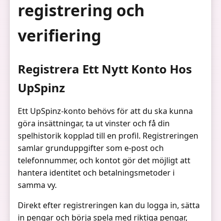
registrering och
verifiering
Registrera Ett Nytt Konto Hos
UpSpinz
Ett UpSpinz-konto behövs för att du ska kunna
göra insättningar, ta ut vinster och få din
spelhistorik kopplad till en profil. Registreringen
samlar grunduppgifter som e-post och
telefonnummer, och kontot gör det möjligt att
hantera identitet och betalningsmetoder i
samma vy.
Direkt efter registreringen kan du logga in, sätta
in pengar och börja spela med riktiga pengar,