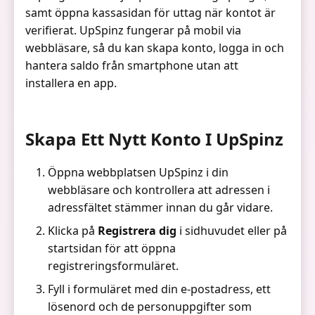
samt öppna kassasidan för uttag när kontot är
verifierat. UpSpinz fungerar på mobil via
webbläsare, så du kan skapa konto, logga in och
hantera saldo från smartphone utan att
installera en app.
Skapa Ett Nytt Konto I UpSpinz
Öppna webbplatsen UpSpinz i din
webbläsare och kontrollera att adressen i
adressfältet stämmer innan du går vidare.
Klicka på
Registrera dig
i sidhuvudet eller på
startsidan för att öppna
registreringsformuläret.
Fyll i formuläret med din e-postadress, ett
lösenord och de personuppgifter som