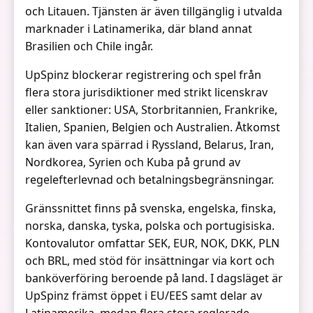
och Litauen. Tjänsten är även tillgänglig i utvalda
marknader i Latinamerika, där bland annat
Brasilien och Chile ingår.
UpSpinz blockerar registrering och spel från
flera stora jurisdiktioner med strikt licenskrav
eller sanktioner: USA, Storbritannien, Frankrike,
Italien, Spanien, Belgien och Australien. Åtkomst
kan även vara spärrad i Ryssland, Belarus, Iran,
Nordkorea, Syrien och Kuba på grund av
regelefterlevnad och betalningsbegränsningar.
Gränssnittet finns på svenska, engelska, finska,
norska, danska, tyska, polska och portugisiska.
Kontovalutor omfattar SEK, EUR, NOK, DKK, PLN
och BRL, med stöd för insättningar via kort och
banköverföring beroende på land. I dagsläget är
UpSpinz främst öppet i EU/EES samt delar av
Latinamerika, medan flera stora reglerade