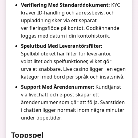
Verifiering Med Standarddokument:
KYC
kräver ID-handling och adressbevis, och
uppladdning sker via ett separat
verifieringsflöde på kontot. Godkännande
loggas med datum i din kontohistorik.
Spelutbud Med Leverantörsfilter:
Spelbiblioteket har filter för leverantör,
volatilitet och spelfunktioner, vilket gör
urvalet snabbare. Live casino ligger i en egen
kategori med bord per språk och insatsnivå.
Support Med Ärendenummer:
Kundtjänst
via livechatt och e-post skapar ett
ärendenummer som går att följa. Svarstiden
i chatten ligger normalt inom några minuter
under öppettider.
Toppspel