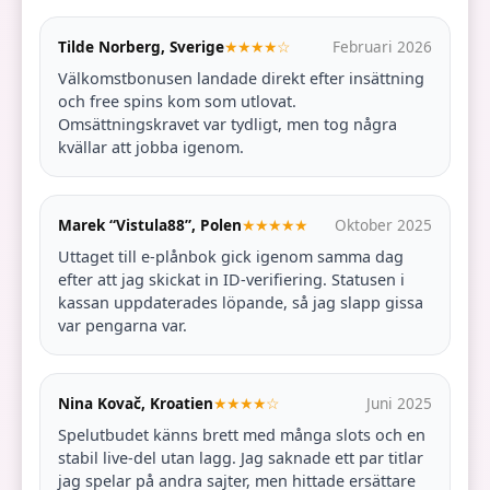
Tilde Norberg, Sverige
★★★★☆
Februari 2026
Välkomstbonusen landade direkt efter insättning
och free spins kom som utlovat.
Omsättningskravet var tydligt, men tog några
kvällar att jobba igenom.
Marek “Vistula88”, Polen
★★★★★
Oktober 2025
Uttaget till e-plånbok gick igenom samma dag
efter att jag skickat in ID-verifiering. Statusen i
kassan uppdaterades löpande, så jag slapp gissa
var pengarna var.
Nina Kovač, Kroatien
★★★★☆
Juni 2025
Spelutbudet känns brett med många slots och en
stabil live-del utan lagg. Jag saknade ett par titlar
jag spelar på andra sajter, men hittade ersättare