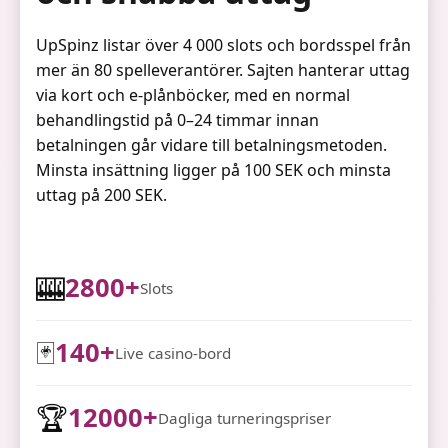
UpSpinz listar över 4 000 slots och bordsspel från
mer än 80 spelleverantörer. Sajten hanterar uttag
via kort och e-plånböcker, med en normal
behandlingstid på 0–24 timmar innan
betalningen går vidare till betalningsmetoden.
Minsta insättning ligger på 100 SEK och minsta
uttag på 200 SEK.
🎰
2800+
Slots
🃏
140+
Live casino-bord
🏆
12000+
Dagliga turneringspriser