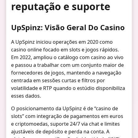
reputação e suporte
UpSpinz: Visão Geral Do Casino
A UpSpinz iniciou operações em 2020 como
casino online focado em slots e jogos rápidos.
Em 2022, ampliou o catálogo com casino ao vivo
e passou a trabalhar com um conjunto maior de
fornecedores de jogos, mantendo a navegação
centrada em sessões curtas e filtros por
volatilidade e RTP quando o estúdio disponibiliza
esses dados.
O posicionamento da UpSpinz é de “casino de
slots” com integração de pagamentos em euros
e criptomoedas, suporte 24/7 via chat e limites
ajustáveis de depósito e perda na conta. A