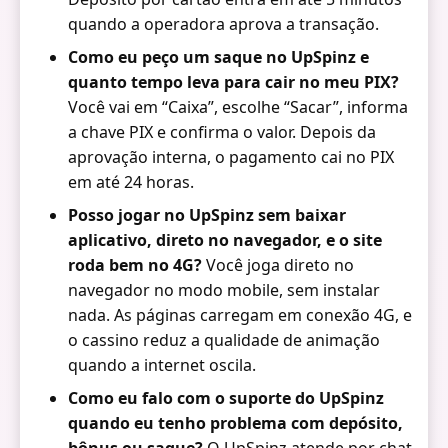
quando a operadora aprova a transação.
Como eu peço um saque no UpSpinz e
quanto tempo leva para cair no meu PIX?
Você vai em “Caixa”, escolhe “Sacar”, informa
a chave PIX e confirma o valor. Depois da
aprovação interna, o pagamento cai no PIX
em até 24 horas.
Posso jogar no UpSpinz sem baixar
aplicativo, direto no navegador, e o site
roda bem no 4G?
Você joga direto no
navegador no modo mobile, sem instalar
nada. As páginas carregam em conexão 4G, e
o cassino reduz a qualidade de animação
quando a internet oscila.
Como eu falo com o suporte do UpSpinz
quando eu tenho problema com depósito,
bônus ou saque?
O UpSpinz atende por chat