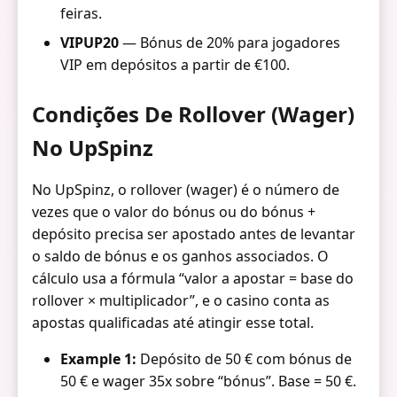
feiras.
VIPUP20
— Bónus de 20% para jogadores
VIP em depósitos a partir de €100.
Condições De Rollover (Wager)
No UpSpinz
No UpSpinz, o rollover (wager) é o número de
vezes que o valor do bónus ou do bónus +
depósito precisa ser apostado antes de levantar
o saldo de bónus e os ganhos associados. O
cálculo usa a fórmula “valor a apostar = base do
rollover × multiplicador”, e o casino conta as
apostas qualificadas até atingir esse total.
Example 1:
Depósito de 50 € com bónus de
50 € e wager 35x sobre “bónus”. Base = 50 €.