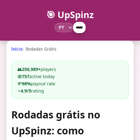
🎯 UpSpinz
Início
Rodadas Grátis
👥
256,989+
players
🟢
757
active today
💸
98%
payout rate
⭐
4.9/5
rating
Rodadas grátis no
UpSpinz: como