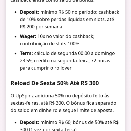
Deposit:
mínimo R$ 50 no período; cashback
de 10% sobre perdas líquidas em slots, até
R$ 200 por semana
Wager:
10x no valor do cashback;
contribuição de slots 100%
Term:
cálculo de segunda 00:00 a domingo
23:59; crédito na segunda-feira; 72 horas
para cumprir o rollover
Reload De Sexta 50% Até R$ 300
O UpSpinz adiciona 50% no depósito feito às
sextas-feiras, até R$ 300. O bónus fica separado
do saldo em dinheiro e segue limite de aposta.
Deposit:
mínimo R$ 60; bónus de 50% até R$
300 (1 vez por sexta-feira)