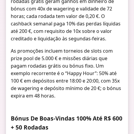
rodadas grátis geram ganhos em dinheiro de
bónus com 40x de wagering e validade de 72
horas; cada rodada tem valor de 0,20 €. O
cashback semanal paga 10% das perdas líquidas
até 200 €, com requisito de 10x sobre o valor
creditado e liquidação às segundas-feiras.
As promoções incluem torneios de slots com
prize pool de 5.000 € e missões diárias que
pagam rodadas grátis ou bónus fixo. Um
exemplo recorrente é o “Happy Hour”: 50% até
100 € em depósitos entre 18:00 e 20:00, com 35x
de wagering e depósito mínimo de 20 €; o bónus
expira em 48 horas.
Bónus De Boas-Vindas 100% Até R$ 600
+ 50 Rodadas