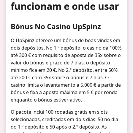
funcionam e onde usar
Bónus No Casino UpSpinz
O UpSpinz oferece um bónus de boas-vindas em
dois depósitos. No 1.º depósito, o casino dá 100%
até 300 € com requisito de aposta de 35x sobre o
valor do bónus e prazo de 7 dias; o depósito
mínimo fica em 20 €. No 2.º depósito, entra 50%
até 200 € com 35x sobre o bónus e 7 dias. O
casino limita o levantamento a 5.000 € a partir de
bónus e fixa a aposta máxima em 5 € por ronda
enquanto o bónus estiver ativo.
O pacote inclui 100 rodadas grátis em slots
selecionadas, creditadas em dois dias: 50 no dia
do 1.º depósito e 50 após o 2.º depósito. As