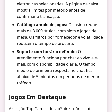
eletrónicas selecionadas. A página de caixa
mostra limites por método antes de
confirmar a transação.
Catálogo amplo de jogos:
O casino reúne
mais de 3.000 títulos, com slots e jogos de
mesa. Os filtros por fornecedor e volatilidade
reduzem o tempo de procura.
Suporte com horário definido:
O
atendimento funciona por chat ao vivo e e-
mail, com disponibilidade diária. O tempo
médio de primeira resposta no chat fica
abaixo de 5 minutos em períodos de menor
tráfego.
Jogos Em Destaque
A secção Top Games do UpSpinz reúne slots