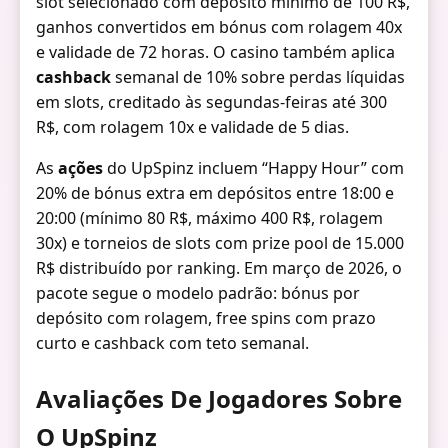
slot selecionado com depósito mínimo de 100 R$,
ganhos convertidos em bónus com rolagem 40x
e validade de 72 horas. O casino também aplica
cashback
semanal de 10% sobre perdas líquidas
em slots, creditado às segundas-feiras até 300
R$, com rolagem 10x e validade de 5 dias.
As
ações
do UpSpinz incluem “Happy Hour” com
20% de bónus extra em depósitos entre 18:00 e
20:00 (mínimo 80 R$, máximo 400 R$, rolagem
30x) e torneios de slots com prize pool de 15.000
R$ distribuído por ranking. Em março de 2026, o
pacote segue o modelo padrão: bónus por
depósito com rolagem, free spins com prazo
curto e cashback com teto semanal.
Avaliações De Jogadores Sobre
O UpSpinz