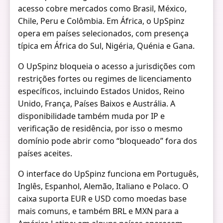
acesso cobre mercados como Brasil, México,
Chile, Peru e Colômbia. Em África, o UpSpinz
opera em países selecionados, com presença
típica em África do Sul, Nigéria, Quénia e Gana.
O UpSpinz bloqueia o acesso a jurisdições com
restrições fortes ou regimes de licenciamento
específicos, incluindo Estados Unidos, Reino
Unido, França, Países Baixos e Austrália. A
disponibilidade também muda por IP e
verificação de residência, por isso o mesmo
domínio pode abrir como “bloqueado” fora dos
países aceites.
O interface do UpSpinz funciona em Português,
Inglês, Espanhol, Alemão, Italiano e Polaco. O
caixa suporta EUR e USD como moedas base
mais comuns, e também BRL e MXN para a