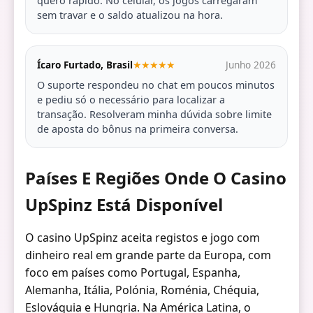
quero rápido. No celular, os jogos carregaram
sem travar e o saldo atualizou na hora.
Ícaro Furtado, Brasil
★★★★★
Junho 2026
O suporte respondeu no chat em poucos minutos
e pediu só o necessário para localizar a
transação. Resolveram minha dúvida sobre limite
de aposta do bônus na primeira conversa.
Países E Regiões Onde O Casino
UpSpinz Está Disponível
O casino UpSpinz aceita registos e jogo com
dinheiro real em grande parte da Europa, com
foco em países como Portugal, Espanha,
Alemanha, Itália, Polónia, Roménia, Chéquia,
Eslováquia e Hungria. Na América Latina, o