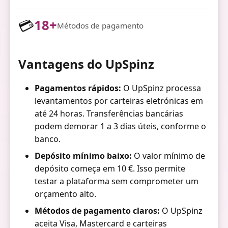
💳
18+
Métodos de pagamento
Vantagens do UpSpinz
Pagamentos rápidos:
O UpSpinz processa
levantamentos por carteiras eletrónicas em
até 24 horas. Transferências bancárias
podem demorar 1 a 3 dias úteis, conforme o
banco.
Depósito mínimo baixo:
O valor mínimo de
depósito começa em 10 €. Isso permite
testar a plataforma sem comprometer um
orçamento alto.
Métodos de pagamento claros:
O UpSpinz
aceita Visa, Mastercard e carteiras