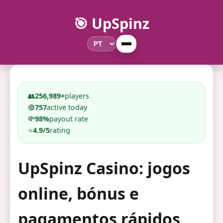
🎯 UpSpinz
👥
256,989+
players
🟢
757
active today
💸
98%
payout rate
⭐
4.9/5
rating
UpSpinz Casino: jogos
online, bónus e
pagamentos rápidos