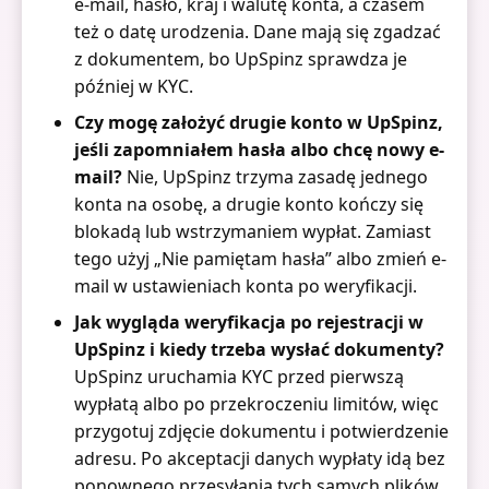
e-mail, hasło, kraj i walutę konta, a czasem
też o datę urodzenia. Dane mają się zgadzać
z dokumentem, bo UpSpinz sprawdza je
później w KYC.
Czy mogę założyć drugie konto w UpSpinz,
jeśli zapomniałem hasła albo chcę nowy e-
mail?
Nie, UpSpinz trzyma zasadę jednego
konta na osobę, a drugie konto kończy się
blokadą lub wstrzymaniem wypłat. Zamiast
tego użyj „Nie pamiętam hasła” albo zmień e-
mail w ustawieniach konta po weryfikacji.
Jak wygląda weryfikacja po rejestracji w
UpSpinz i kiedy trzeba wysłać dokumenty?
UpSpinz uruchamia KYC przed pierwszą
wypłatą albo po przekroczeniu limitów, więc
przygotuj zdjęcie dokumentu i potwierdzenie
adresu. Po akceptacji danych wypłaty idą bez
ponownego przesyłania tych samych plików.