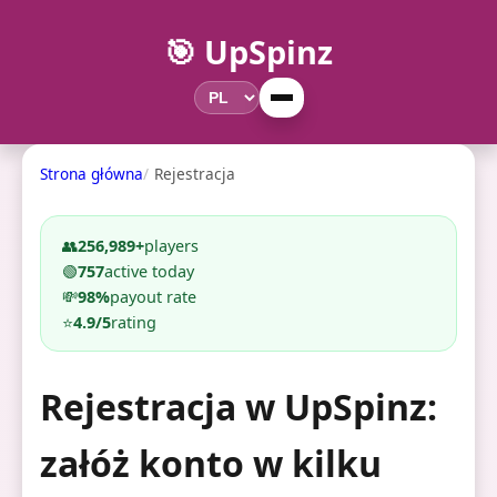
🎯 UpSpinz
Strona główna
Rejestracja
👥
256,989+
players
🟢
757
active today
💸
98%
payout rate
⭐
4.9/5
rating
Rejestracja w UpSpinz:
załóż konto w kilku