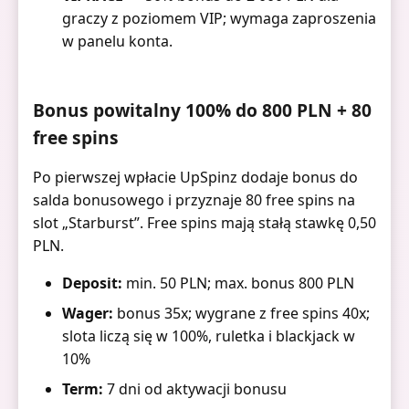
graczy z poziomem VIP; wymaga zaproszenia
w panelu konta.
Bonus powitalny 100% do 800 PLN + 80
free spins
Po pierwszej wpłacie UpSpinz dodaje bonus do
salda bonusowego i przyznaje 80 free spins na
slot „Starburst”. Free spins mają stałą stawkę 0,50
PLN.
Deposit:
min. 50 PLN; max. bonus 800 PLN
Wager:
bonus 35x; wygrane z free spins 40x;
slota liczą się w 100%, ruletka i blackjack w
10%
Term:
7 dni od aktywacji bonusu