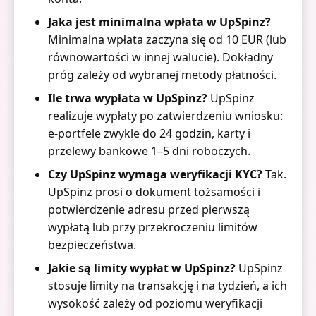
Jaka jest minimalna wpłata w UpSpinz?
Minimalna wpłata zaczyna się od 10 EUR (lub
równowartości w innej walucie). Dokładny
próg zależy od wybranej metody płatności.
Ile trwa wypłata w UpSpinz?
UpSpinz
realizuje wypłaty po zatwierdzeniu wniosku:
e-portfele zwykle do 24 godzin, karty i
przelewy bankowe 1–5 dni roboczych.
Czy UpSpinz wymaga weryfikacji KYC?
Tak.
UpSpinz prosi o dokument tożsamości i
potwierdzenie adresu przed pierwszą
wypłatą lub przy przekroczeniu limitów
bezpieczeństwa.
Jakie są limity wypłat w UpSpinz?
UpSpinz
stosuje limity na transakcję i na tydzień, a ich
wysokość zależy od poziomu weryfikacji