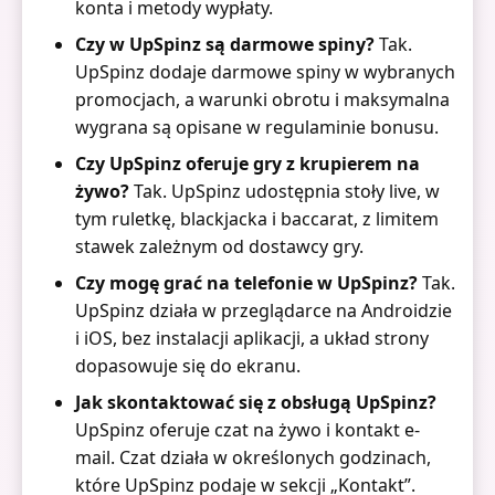
konta i metody wypłaty.
Czy w UpSpinz są darmowe spiny?
Tak.
UpSpinz dodaje darmowe spiny w wybranych
promocjach, a warunki obrotu i maksymalna
wygrana są opisane w regulaminie bonusu.
Czy UpSpinz oferuje gry z krupierem na
żywo?
Tak. UpSpinz udostępnia stoły live, w
tym ruletkę, blackjacka i baccarat, z limitem
stawek zależnym od dostawcy gry.
Czy mogę grać na telefonie w UpSpinz?
Tak.
UpSpinz działa w przeglądarce na Androidzie
i iOS, bez instalacji aplikacji, a układ strony
dopasowuje się do ekranu.
Jak skontaktować się z obsługą UpSpinz?
UpSpinz oferuje czat na żywo i kontakt e-
mail. Czat działa w określonych godzinach,
które UpSpinz podaje w sekcji „Kontakt”.