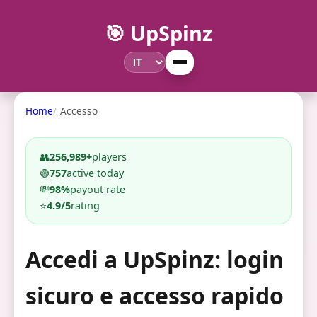
🎯 UpSpinz
Home
Accesso
👥
256,989+
players
🟢
757
active today
💸
98%
payout rate
⭐
4.9/5
rating
Accedi a UpSpinz: login
sicuro e accesso rapido