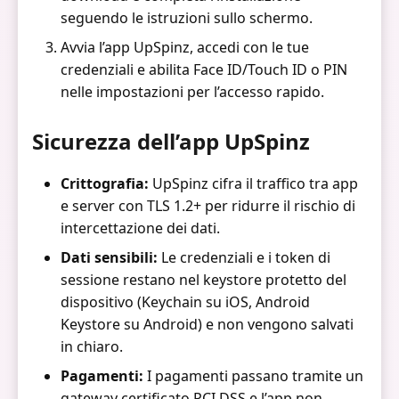
seguendo le istruzioni sullo schermo.
Avvia l’app UpSpinz, accedi con le tue
credenziali e abilita Face ID/Touch ID o PIN
nelle impostazioni per l’accesso rapido.
Sicurezza dell’app UpSpinz
Crittografia:
UpSpinz cifra il traffico tra app
e server con TLS 1.2+ per ridurre il rischio di
intercettazione dei dati.
Dati sensibili:
Le credenziali e i token di
sessione restano nel keystore protetto del
dispositivo (Keychain su iOS, Android
Keystore su Android) e non vengono salvati
in chiaro.
Pagamenti:
I pagamenti passano tramite un
gateway certificato PCI DSS e l’app non