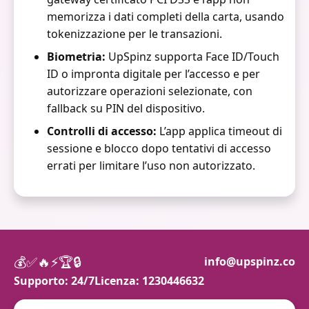
memorizza i dati completi della carta, usando
tokenizzazione per le transazioni.
Biometria:
UpSpinz supporta Face ID/Touch
ID o impronta digitale per l’accesso e per
autorizzare operazioni selezionate, con
fallback su PIN del dispositivo.
Controlli di accesso:
L’app applica timeout di
sessione e blocco dopo tentativi di accesso
errati per limitare l’uso non autorizzato.
💰
✅
🔥
⚡
🏆
🔒
info@upspinz.co
Supporto: 24/7
Licenza: 1230446632
Gioca responsabilmente. 18+