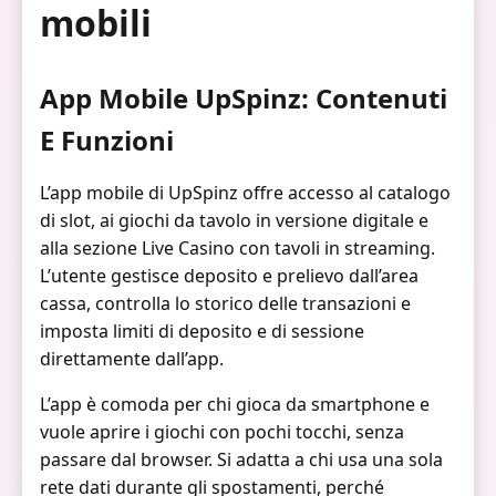
mobili
App Mobile UpSpinz: Contenuti
E Funzioni
L’app mobile di UpSpinz offre accesso al catalogo
di slot, ai giochi da tavolo in versione digitale e
alla sezione Live Casino con tavoli in streaming.
L’utente gestisce deposito e prelievo dall’area
cassa, controlla lo storico delle transazioni e
imposta limiti di deposito e di sessione
direttamente dall’app.
L’app è comoda per chi gioca da smartphone e
vuole aprire i giochi con pochi tocchi, senza
passare dal browser. Si adatta a chi usa una sola
rete dati durante gli spostamenti, perché