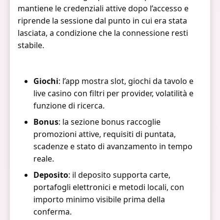
mantiene le credenziali attive dopo l’accesso e
riprende la sessione dal punto in cui era stata
lasciata, a condizione che la connessione resti
stabile.
Giochi
: l’app mostra slot, giochi da tavolo e
live casino con filtri per provider, volatilità e
funzione di ricerca.
Bonus
: la sezione bonus raccoglie
promozioni attive, requisiti di puntata,
scadenze e stato di avanzamento in tempo
reale.
Deposito
: il deposito supporta carte,
portafogli elettronici e metodi locali, con
importo minimo visibile prima della
conferma.