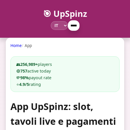
🎯 UpSpinz
Home
App
👥
256,989+
players
🟢
757
active today
💸
98%
payout rate
⭐
4.9/5
rating
App UpSpinz: slot,
tavoli live e pagamenti