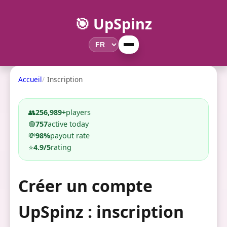
🎯 UpSpinz
Accueil
Inscription
👥
256,989+
players
🟢
757
active today
💸
98%
payout rate
⭐
4.9/5
rating
Créer un compte
UpSpinz : inscription