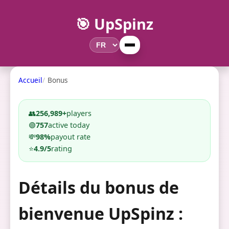
🎯 UpSpinz
Accueil
Bonus
👥
256,989+
players
🟢
757
active today
💸
98%
payout rate
⭐
4.9/5
rating
Détails du bonus de
bienvenue UpSpinz :