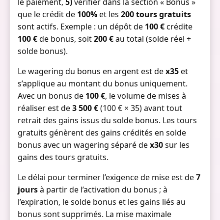
le paiement,
5)
vérifier dans la section « Bonus »
que le crédit de
100%
et les
200 tours gratuits
sont actifs. Exemple : un dépôt de
100 €
crédite
100 €
de bonus, soit
200 €
au total (solde réel +
solde bonus).
Le wagering du bonus en argent est de
x35
et
s’applique au montant du bonus uniquement.
Avec un bonus de
100 €
, le volume de mises à
réaliser est de
3 500 €
(100 € × 35) avant tout
retrait des gains issus du solde bonus. Les tours
gratuits génèrent des gains crédités en solde
bonus avec un wagering séparé de
x30
sur les
gains des tours gratuits.
Le délai pour terminer l’exigence de mise est de
7
jours
à partir de l’activation du bonus ; à
l’expiration, le solde bonus et les gains liés au
bonus sont supprimés. La mise maximale