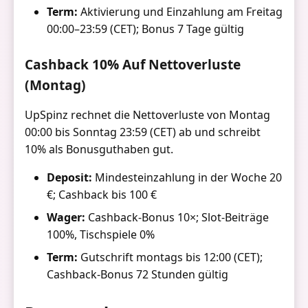
Term:
Aktivierung und Einzahlung am Freitag
00:00–23:59 (CET); Bonus 7 Tage gültig
Cashback 10% Auf Nettoverluste
(Montag)
UpSpinz rechnet die Nettoverluste von Montag
00:00 bis Sonntag 23:59 (CET) ab und schreibt
10% als Bonusguthaben gut.
Deposit:
Mindesteinzahlung in der Woche 20
€; Cashback bis 100 €
Wager:
Cashback-Bonus 10×; Slot-Beiträge
100%, Tischspiele 0%
Term:
Gutschrift montags bis 12:00 (CET);
Cashback-Bonus 72 Stunden gültig