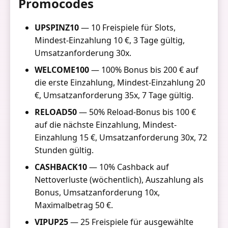
Promocodes
UPSPINZ10
— 10 Freispiele für Slots,
Mindest-Einzahlung 10 €, 3 Tage gültig,
Umsatzanforderung 30x.
WELCOME100
— 100% Bonus bis 200 € auf
die erste Einzahlung, Mindest-Einzahlung 20
€, Umsatzanforderung 35x, 7 Tage gültig.
RELOAD50
— 50% Reload-Bonus bis 100 €
auf die nächste Einzahlung, Mindest-
Einzahlung 15 €, Umsatzanforderung 30x, 72
Stunden gültig.
CASHBACK10
— 10% Cashback auf
Nettoverluste (wöchentlich), Auszahlung als
Bonus, Umsatzanforderung 10x,
Maximalbetrag 50 €.
VIPUP25
— 25 Freispiele für ausgewählte