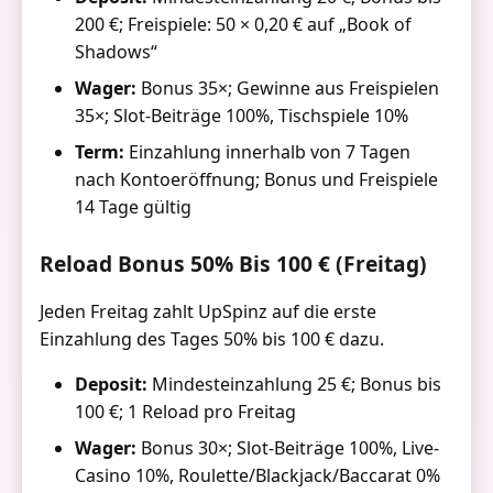
200 €; Freispiele: 50 × 0,20 € auf „Book of
Shadows“
Wager:
Bonus 35×; Gewinne aus Freispielen
35×; Slot-Beiträge 100%, Tischspiele 10%
Term:
Einzahlung innerhalb von 7 Tagen
nach Kontoeröffnung; Bonus und Freispiele
14 Tage gültig
Reload Bonus 50% Bis 100 € (Freitag)
Jeden Freitag zahlt UpSpinz auf die erste
Einzahlung des Tages 50% bis 100 € dazu.
Deposit:
Mindesteinzahlung 25 €; Bonus bis
100 €; 1 Reload pro Freitag
Wager:
Bonus 30×; Slot-Beiträge 100%, Live-
Casino 10%, Roulette/Blackjack/Baccarat 0%