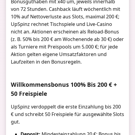
Bonusguthaben mit x40 um, jeweils innerhalb
von 72 Stunden. Cashback läuft wöchentlich mit
10% auf Nettoverluste aus Slots, maximal 200 €;
UpSpinz rechnet Tischspiele und Live-Casino
nicht an. Aktionen erscheinen als Reload-Bonus
(z. B. 50% bis 200 € am Wochenende ab 30 €) oder
als Turniere mit Preispools um 5.000 €; für jede
Aktion gelten eigene Umsatzfaktoren und
Laufzeiten in den Bonusregeln.
Willkommensbonus 100% Bis 200 € +
50 Freispiele
UpSpinz verdoppelt die erste Einzahlung bis 200
€ und schreibt 50 Freispiele für ausgewählte Slots
gut.
Deposit:
Mindesteinzahlung 20 €; Bonus bis