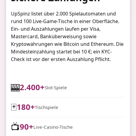
UpSpinz listet über 2.000 Spielautomaten und
rund 100 Live-Game-Tische in einer Oberfläche.
Ein- und Auszahlungen laufen per Visa,
Mastercard, Banküberweisung sowie
Kryptowährungen wie Bitcoin und Ethereum. Die
Mindesteinzahlung startet bei 10 €; ein KYC-
Check ist vor der ersten Auszahlung Pflicht.
🎰
2.400+
Slot-Spiele
🃏
180+
Tischspiele
📺
90+
Live-Casino-Tische