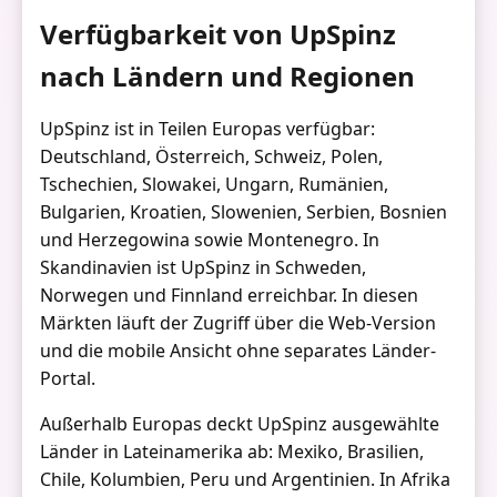
Verfügbarkeit von UpSpinz
nach Ländern und Regionen
UpSpinz ist in Teilen Europas verfügbar:
Deutschland, Österreich, Schweiz, Polen,
Tschechien, Slowakei, Ungarn, Rumänien,
Bulgarien, Kroatien, Slowenien, Serbien, Bosnien
und Herzegowina sowie Montenegro. In
Skandinavien ist UpSpinz in Schweden,
Norwegen und Finnland erreichbar. In diesen
Märkten läuft der Zugriff über die Web-Version
und die mobile Ansicht ohne separates Länder-
Portal.
Außerhalb Europas deckt UpSpinz ausgewählte
Länder in Lateinamerika ab: Mexiko, Brasilien,
Chile, Kolumbien, Peru und Argentinien. In Afrika