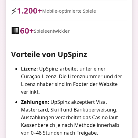
⚡
1.200+
Mobile-optimierte Spiele
🏢
60+
Spieleentwickler
Vorteile von UpSpinz
Lizenz:
UpSpinz arbeitet unter einer
Curaçao-Lizenz. Die Lizenznummer und der
Lizenzinhaber sind im Footer der Website
verlinkt.
Zahlungen:
UpSpinz akzeptiert Visa,
Mastercard, Skrill und Banküberweisung.
Auszahlungen verarbeitet das Casino laut
Kassenbereich je nach Methode innerhalb
von 0–48 Stunden nach Freigabe.