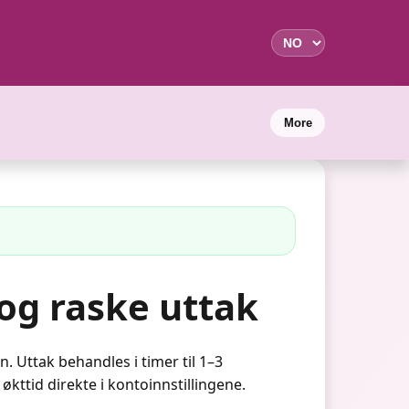
More
og raske uttak
n. Uttak behandles i timer til 1–3
kttid direkte i kontoinnstillingene.