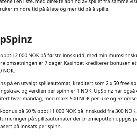
ene i én liste, med direkte åpning av spillet fra samme visn
bruker mindre tid på å lete og mer tid på å spille.
UpSpinz
% opptil 2 000 NOK på første innskudd, med minimumsinnsk
føre omsetningen er 7 dager. Kasinoet krediterer bonusen et
00 NOK.
ns på en utvalgt spilleautomat, kreditert som 2 x 50 free spi
gskrav, og verdien per spinn er 1 NOK. UpSpinz har også c
editert hver mandag, med maks 500 NOK per uke og 5x omse
ad-bonus på 50 % opptil 1 000 NOK på innskudd fra 300 NO
e turneringer på spilleautomater der premiepotten oppgis p
sert på innsats per spinn.