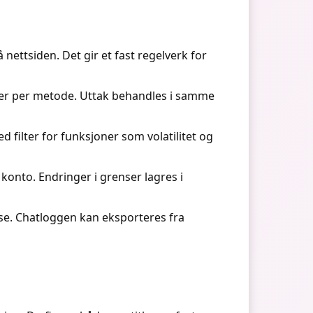
ettsiden. Det gir et fast regelverk for
ser per metode. Uttak behandles i samme
d filter for funksjoner som volatilitet og
onto. Endringer i grenser lagres i
se. Chatloggen kan eksporteres fra