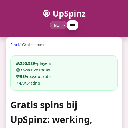
🎯 UpSpinz
Start
Gratis spins
👥
256,989+
players
🟢
757
active today
💸
98%
payout rate
⭐
4.9/5
rating
Gratis spins bij
UpSpinz: werking,