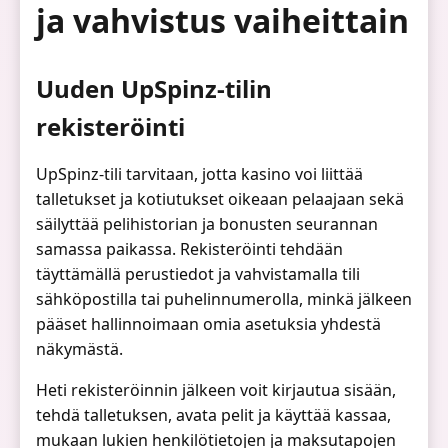
ja vahvistus vaiheittain
Uuden UpSpinz-tilin
rekisteröinti
UpSpinz-tili tarvitaan, jotta kasino voi liittää
talletukset ja kotiutukset oikeaan pelaajaan sekä
säilyttää pelihistorian ja bonusten seurannan
samassa paikassa. Rekisteröinti tehdään
täyttämällä perustiedot ja vahvistamalla tili
sähköpostilla tai puhelinnumerolla, minkä jälkeen
pääset hallinnoimaan omia asetuksia yhdestä
näkymästä.
Heti rekisteröinnin jälkeen voit kirjautua sisään,
tehdä talletuksen, avata pelit ja käyttää kassaa,
mukaan lukien henkilötietojen ja maksutapojen