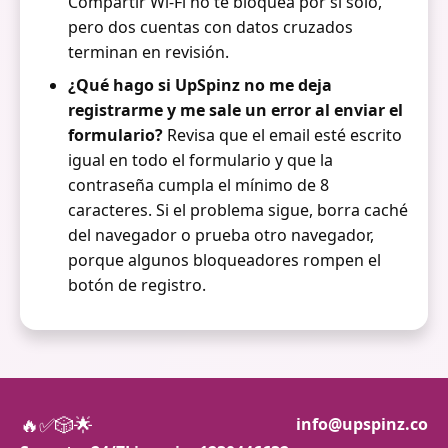
Compartir Wi‑Fi no te bloquea por sí solo,
pero dos cuentas con datos cruzados
terminan en revisión.
¿Qué hago si UpSpinz no me deja
registrarme y me sale un error al enviar el
formulario?
Revisa que el email esté escrito
igual en todo el formulario y que la
contraseña cumpla el mínimo de 8
caracteres. Si el problema sigue, borra caché
del navegador o prueba otro navegador,
porque algunos bloqueadores rompen el
botón de registro.
🔥
✅
🎲
🌟
info@upspinz.co