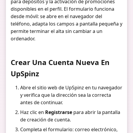
para depósitos y la activación de promociones
disponibles en el perfil. El formulario funciona
desde móvil: se abre en el navegador del
teléfono, adapta los campos a pantalla pequeña y
permite terminar el alta sin cambiar a un
ordenador.
Crear Una Cuenta Nueva En
UpSpinz
Abre el sitio web de UpSpinz en tu navegador
y verifica que la dirección sea la correcta
antes de continuar.
Haz clic en
Registrarse
para abrir la pantalla
de creación de cuenta.
Completa el formulario: correo electrónico,