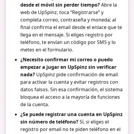
desde el móvil sin perder tiempo?
Abre la
web de UpSpinz, toca “Registrarse” y
completa correo, contraseña y moneda; al
final confirma el email desde el enlace que te
llega en el mensaje. Si eliges registro por
teléfono, te envían un código por SMS y lo
metes en el formulario.
¿Necesito confirmar mi correo o puedo
empezar a jugar en UpSpinz sin verificar
nada?
UpSpinz pide confirmación de email
para activar la cuenta y evitar registros con
datos falsos. Sin esa confirmación, el sistema
bloquea el acceso a la mayoría de funciones
de la cuenta.
¿Se puede registrar una cuenta en UpSpinz
sin número de teléfono?
Sí, si eliges el
registro por email no te piden teléfono en el